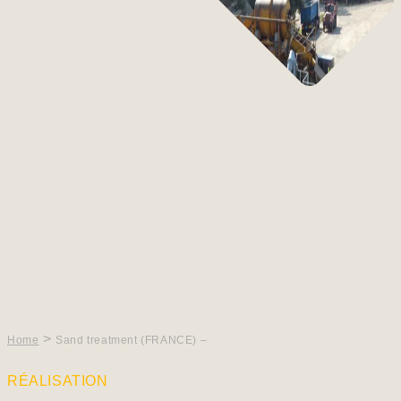
>
Home
Sand treatment (FRANCE) –
RÉALISATION